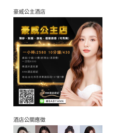
豪威公主酒店
酒店公關應徵