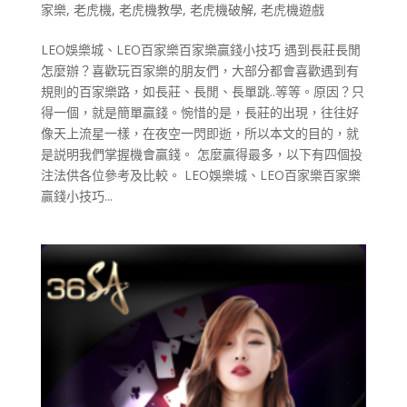
家樂
,
老虎機
,
老虎機教學
,
老虎機破解
,
老虎機遊戲
LEO娛樂城、LEO百家樂百家樂贏錢小技巧 遇到長莊長閒
怎麼辦？喜歡玩百家樂的朋友們，大部分都會喜歡遇到有
規則的百家樂路，如長莊、長閒、長單跳..等等。原因？只
得一個，就是簡單贏錢。惋惜的是，長莊的出現，往往好
像天上流星一樣，在夜空一閃即逝，所以本文的目的，就
是説明我們掌握機會贏錢。 怎麼贏得最多，以下有四個投
注法供各位參考及比較。 LEO娛樂城、LEO百家樂百家樂
贏錢小技巧...