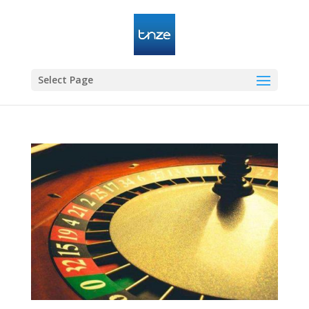
Select Page