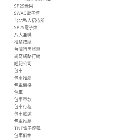
SP2S糖果
SWAG電子煙
台北私人招待所
SP2S電子煙
八大兼職
推拿按摩
台灣暗黑旅遊
尚奇網路行銷
經紀公司
包車
包車推薦
包車價格
包車
包車車款
包車行程
包車旅遊
包車推薦
TNT電子煙彈
包車價格