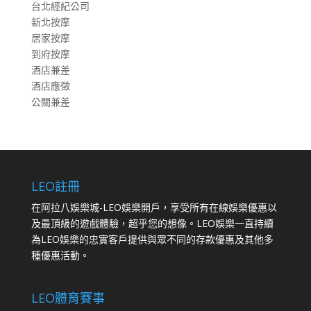
台北經紀公司
新北按摩
居家按摩
到府按摩
酒店兼差
酒店應徵
公關兼差
LEO註冊
在阿拉八娛樂城-LEO娛樂開戶，享受所有在線娛樂優惠以
及最頂級的遊戲體驗，超乎您的想​​​​像。LEO娛樂一直持續
為LEO娛樂的忠實客戶提供與眾不同的存款優惠及其他多
種優惠活動。
LEO體育賽事