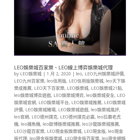
LEO娛樂城百家樂、LEO線上博弈娛樂城代理
by
LEO娛樂城
|
1 月 2, 2020
|
leo
,
LEO九州娛樂城評價
,
LEO九州百家樂
,
leo信用版
,
LEO信用版娛樂城
,
leo天下娛
樂成推薦
,
LEO天下百家樂
,
LEO娛樂城
,
LEO娛樂城21點
,
leo娛樂城博奕遊戲
,
LEO娛樂城博弈
,
leo娛樂城安全
,
LEO
娛樂城官網
,
LEO娛樂城平台
,
LEO娛樂城推薦
,
LEO娛樂城
評價
,
LEO娛樂城賭場
,
LEO娛樂城遊戲
,
leo娛樂城風評
,
leo官網
,
LEO德州撲克
,
LEO德州撲克必贏
,
leo拉霸老虎
機
,
leo捕魚機
,
leo歐博娛樂城推薦
,
leo沙龍娛樂城推薦
,
LEO沙龍百家樂
,
LEO現金板娛樂城
,
LEO現金版
,
leo現金
版代理
,
leo現金版娛樂城
,
LEO現金版百家樂
,
leo現金網娛