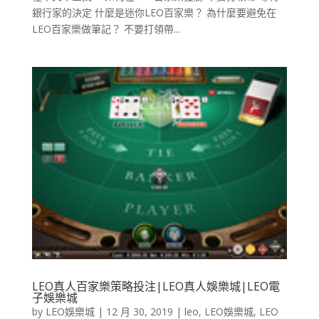
銀行家的決定 什麼是迷你LEO百家樂？ 為什麼要避免在
LEO百家樂做筆記？ 不要打領帶...
LEO真人百家樂策略投注|LEO真人娛樂城|LEO電
子娛樂城
by
LEO娛樂城
|
12 月 30, 2019
|
leo
,
LEO娛樂城
,
LEO