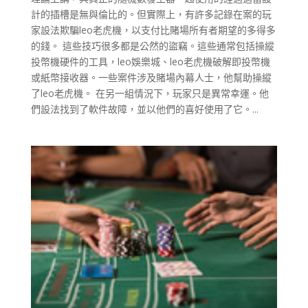
計的插槽是無與倫比的。但實際上，有許多記錄在案的玩
家設法欺騙leo老虎機，以支付比賭場所有者期望的多得多
的錢。 這些技巧很多都是公然的盜竊。這些通常包括操縱
投幣機硬件的工具，leo娛樂城、leo老虎機破解即投幣機
或紙幣接收器。一些案件涉及賭場內幕人士，他幫助操縱
了leo老虎機。 在另一組情況下，玩家只是異常幸運。他
們設法找到了軟件故障，並以他們的喜好使用了它。...