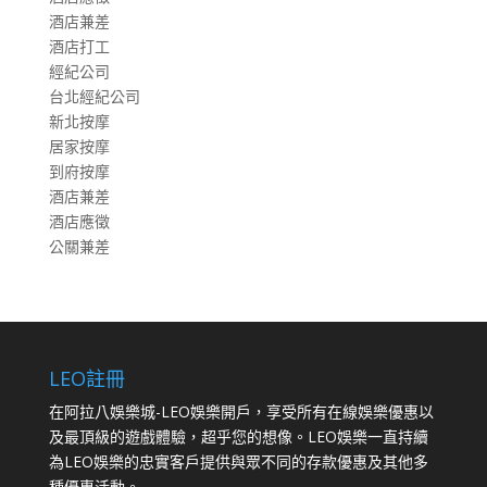
酒店兼差
酒店打工
經紀公司
台北經紀公司
新北按摩
居家按摩
到府按摩
酒店兼差
酒店應徵
公關兼差
LEO註冊
在阿拉八娛樂城-LEO娛樂開戶，享受所有在線娛樂優惠以
及最頂級的遊戲體驗，超乎您的想​​​​像。LEO娛樂一直持續
為LEO娛樂的忠實客戶提供與眾不同的存款優惠及其他多
種優惠活動。