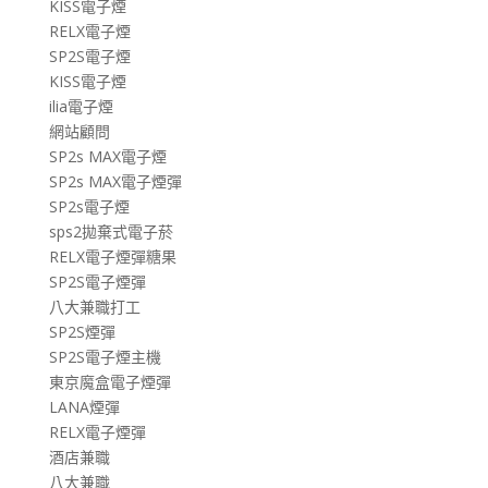
KISS電子煙
RELX電子煙
SP2S電子煙
KISS電子煙
ilia電子煙
網站顧問
SP2s MAX電子煙
SP2s MAX電子煙彈
SP2s電子煙
sps2拋棄式電子菸
RELX電子煙彈糖果
SP2S電子煙彈
八大兼職打工
SP2S煙彈
SP2S電子煙主機
東京魔盒電子煙彈
LANA煙彈
RELX電子煙彈
酒店兼職
八大兼職