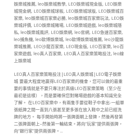
娛樂城推薦
,
leo娛樂城教學
,
LEO娛樂城現金版
,
LEO娛樂
城現金網
,
LEO娛樂城球板
,
LEO娛樂城球版
,
LEO娛樂城百
家樂
,
leo娛樂城百家樂必勝
,
leo娛樂城百家樂玩法
,
LEO娛
樂城評價
,
LEO娛樂城賭場
,
LEO娛樂城遊戲
,
leo娛樂城隱
私
,
leo娛樂城風評
,
LEO娛樂網
,
leo官網
,
LEO急速百家樂
,
leo捕魚機
,
leo歐博娛樂城
,
leo歐博娛樂城推薦
,
leo沙龍娛
樂城推薦
,
LEO沙龍百家樂
,
LEO現金版
,
LEO百家樂
,
leo百
家樂遊戲
,
leo真人百家樂
,
LEO真人百家樂策略投注
,
leo線
上娛樂城
LEO真人百家樂策略投注|LEO真人娛樂城|LEO電子娛樂
城 要最大程度地贏得LEO百家樂的機會，您可以做的最重
要的事情就是不要只專注於高級LEO百家樂策略（至少在
最初是這樣），而是要確保您對賭場遊戲的基本知識完全
了解。 在LEO百家樂中，有兩隻手要從鞋子中拿出-一組單
張紙牌之間一直到八張甚至更多張在放入鞋中之前已經洗
牌的地方。 每手開始時將一張牌面朝上發牌，然後再發第
二張牌面朝上–然後第一輪結束。將向“玩家”提供兩張牌，
向“銀行家”提供兩張牌。...