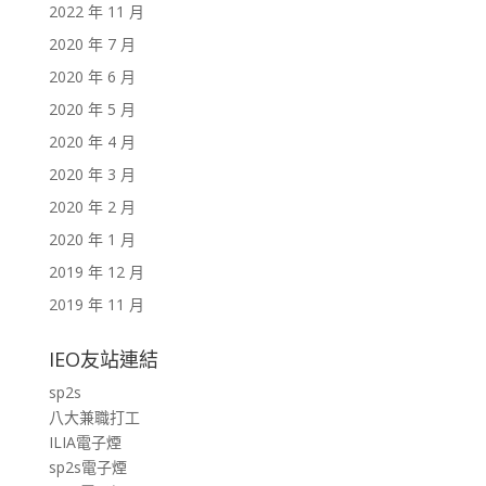
2022 年 11 月
2020 年 7 月
2020 年 6 月
2020 年 5 月
2020 年 4 月
2020 年 3 月
2020 年 2 月
2020 年 1 月
2019 年 12 月
2019 年 11 月
IEO友站連結
sp2s
八大兼職打工
ILIA電子煙
sp2s電子煙