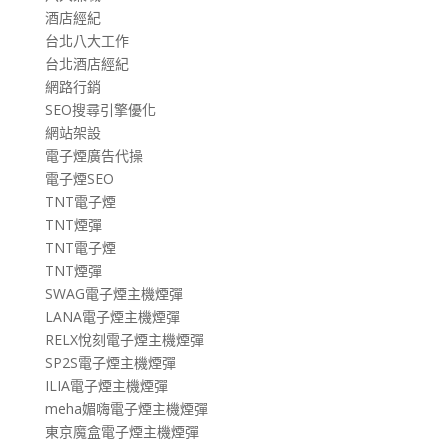
酒店經紀
台北八大工作
台北酒店經紀
網路行銷
SEO搜尋引擎優化
網站架設
電子煙廣告代操
電子煙SEO
TNT電子煙
TNT煙彈
TNT電子煙
TNT煙彈
SWAG電子煙主機煙彈
LANA電子煙主機煙彈
RELX悅刻電子煙主機煙彈
SP2S電子煙主機煙彈
ILIA電子煙主機煙彈
meha媚嗨電子煙主機煙彈
東京魔盒電子煙主機煙彈