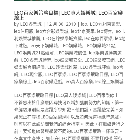
LEO百家樂策略目標|LEO真人娛樂城|LEO百家樂
線上
by
LEO娛樂城
|
12 月 30, 2019
|
leo
,
LEO九州百家樂
,
leo信用版
,
leo六合彩娛樂城
,
leo北京賽車
,
leo博弈
,
leo卡
利娛樂城推薦
,
LEO在線娛樂城推薦
,
leo在線百家樂
,
leo地
下球版
,
leo天下娛樂城
,
LEO娛樂城
,
LEO娛樂城21點
,
LEO娛樂城21點破解
,
LEO娛樂城儲值
,
leo娛樂城博奕遊
戲
,
LEO娛樂城博弈
,
leo娛樂城安全
,
LEO娛樂城官網
,
LEO
娛樂城官網評價
,
LEO娛樂城推薦
,
LEO娛樂城評價
,
leo官
網
,
LEO現金版
,
LEO百家樂
,
LEO百家樂策略目標
,
LEO百
家樂線上
,
leo百家樂遊戲
,
leo真人百家樂
,
leo線上娛樂城
LEO百家樂策略目標|LEO真人娛樂城|LEO百家樂線上
不管您出於什麼原因尋找可以增加獲勝努力的知識，第一
條經驗法則就是實踐所學知識。他們說，實踐使完美。如
果您正在尋找LEO百家樂規則以及如何玩這種紙牌遊戲，
則可以在此處訪問我們的綜合指南。 因此，在繼續進行之
前，要知道練習與學習不同的LEO百家樂策略一樣重要。
在本文中查找： 如何在LEO百家樂獲勝 不要打領帶 等待