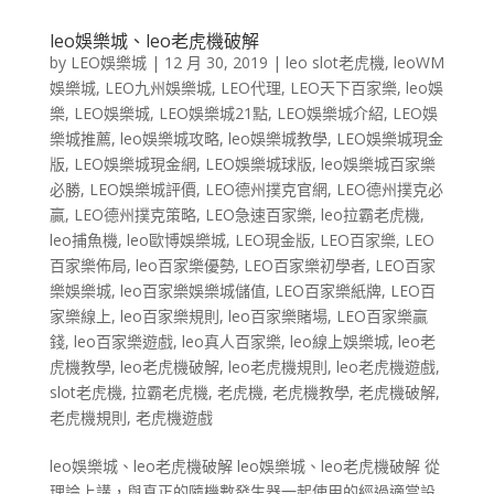
leo娛樂城、leo老虎機破解
by
LEO娛樂城
|
12 月 30, 2019
|
leo slot老虎機
,
leoWM
娛樂城
,
LEO九州娛樂城
,
LEO代理
,
LEO天下百家樂
,
leo娛
樂
,
LEO娛樂城
,
LEO娛樂城21點
,
LEO娛樂城介紹
,
LEO娛
樂城推薦
,
leo娛樂城攻略
,
leo娛樂城教學
,
LEO娛樂城現金
版
,
LEO娛樂城現金網
,
LEO娛樂城球版
,
leo娛樂城百家樂
必勝
,
LEO娛樂城評價
,
LEO德州撲克官網
,
LEO德州撲克必
贏
,
LEO德州撲克策略
,
LEO急速百家樂
,
leo拉霸老虎機
,
leo捕魚機
,
leo歐博娛樂城
,
LEO現金版
,
LEO百家樂
,
LEO
百家樂佈局
,
leo百家樂優勢
,
LEO百家樂初學者
,
LEO百家
樂娛樂城
,
leo百家樂娛樂城儲值
,
LEO百家樂紙牌
,
LEO百
家樂線上
,
leo百家樂規則
,
leo百家樂賭場
,
LEO百家樂贏
錢
,
leo百家樂遊戲
,
leo真人百家樂
,
leo線上娛樂城
,
leo老
虎機教學
,
leo老虎機破解
,
leo老虎機規則
,
leo老虎機遊戲
,
slot老虎機
,
拉霸老虎機
,
老虎機
,
老虎機教學
,
老虎機破解
,
老虎機規則
,
老虎機遊戲
leo娛樂城、leo老虎機破解 leo娛樂城、leo老虎機破解 從
理論上講，與真正的隨機數發生器一起使用的經過適當設