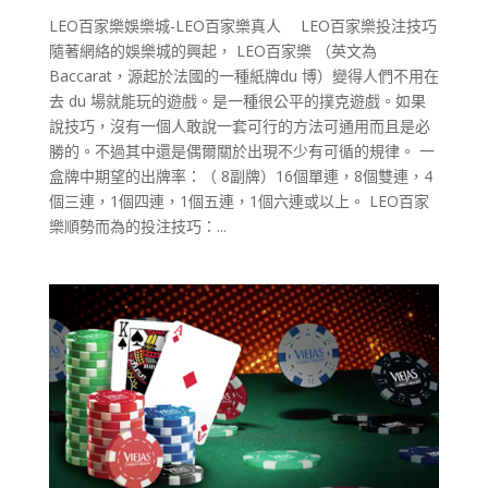
LEO百家樂娛樂城-LEO百家樂真人 LEO百家樂投注技巧
隨著網絡的娛樂城的興起， LEO百家樂 （英文為
Baccarat，源起於法國的一種紙牌du 博）變得人們不用在
去 du 場就能玩的遊戲。是一種很公平的撲克遊戲。如果
說技巧，沒有一個人敢說一套可行的方法可通用而且是必
勝的。不過其中還是偶爾關於出現不少有可循的規律。 一
盒牌中期望的出牌率：（ 8副牌）16個單連，8個雙連，4
個三連，1個四連，1個五連，1個六連或以上。 LEO百家
樂順勢而為的投注技巧：...