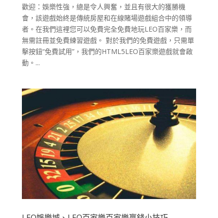
歡迎：娛樂性強，總是令人興奮，並且有很大的獲勝機
會，該遊戲始終是傳統房屋和在線賭場遊戲組合中的領導
者。在我們這裡您可以免費完全免費地玩LEO百家樂，而
無需註冊並免費練習遊戲。 對於我們的免費遊戲，只需單
擊按鈕“免費試用”，我們的HTML5LEO百家樂遊戲就會啟
動。...
LEO娛樂城、LEO百家樂百家樂贏錢小技巧