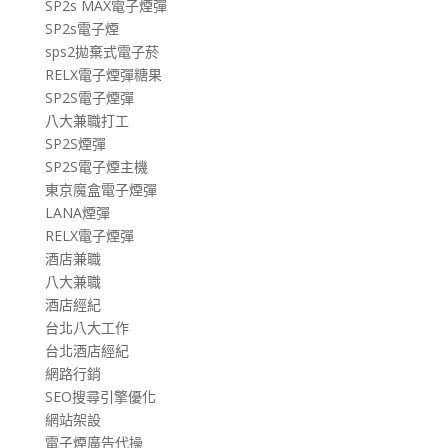
SP2s MAX電子煙彈
SP2s電子煙
sps2拋棄式電子菸
RELX電子煙彈糖果
SP2S電子煙彈
八大兼職打工
SP2S煙彈
SP2S電子煙主機
東京魔盒電子煙彈
LANA煙彈
RELX電子煙彈
酒店兼職
八大兼職
酒店經紀
台北八大工作
台北酒店經紀
網路行銷
SEO搜尋引擎優化
網站架設
電子煙廣告代操