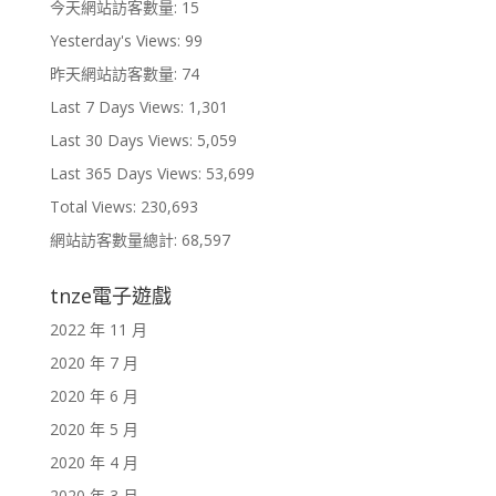
今天網站訪客數量:
15
Yesterday's Views:
99
昨天網站訪客數量:
74
Last 7 Days Views:
1,301
Last 30 Days Views:
5,059
Last 365 Days Views:
53,699
Total Views:
230,693
網站訪客數量總計:
68,597
tnze電子遊戲
2022 年 11 月
2020 年 7 月
2020 年 6 月
2020 年 5 月
2020 年 4 月
2020 年 3 月