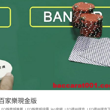
O百家樂現金版
LEO娛樂城推薦
,
LEO娛樂城評價
,
leo官網
,
LEO德州撲克
,
LEO德州撲克