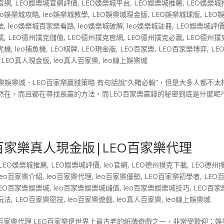
官網
,
LEO娛樂城官網評價
,
LEO娛樂城平台
,
LEO娛樂城推薦
,
LEO娛樂城
eo娛樂城攻略
,
leo娛樂城教學
,
LEO娛樂城現金版
,
LEO娛樂城球版
,
LEO
法
,
leo娛樂城百家樂看路
,
leo娛樂城破解
,
leo娛樂城註冊
,
LEO娛樂城評
載
,
LEO德州撲克儲值
,
LEO德州撲克官網
,
LEO德州撲克必贏
,
LEO德州撲
虎機
,
leo捕魚機
,
LEO棋牌
,
LEO現金版
,
LEO百家樂
,
LEO百家樂博弈
,
LE
,
LEO真人現金版
,
leo真人百家樂
,
leo線上娛樂城
家樂娛樂城、LEO百家樂贏錢策略 有句話說”久賭必輸”，但是大多人都不太
在，而且都在尋找長贏的方法，而LEO百家樂贏錢的秘密到底是什麼呢
O百家樂真人現金版|LEO百家樂代理
LEO娛樂城推薦
,
LEO娛樂城評價
,
leo官網
,
LEO德州撲克下載
,
LEO德州
leo百家樂介紹
,
leo百家樂代理
,
leo百家樂優勢
,
LEO百家樂初學者
,
LEO
LEO百家樂娛樂城
,
leo百家樂娛樂城儲值
,
leo百家樂娛樂城技巧
,
LEO百家
玩法
,
LEO百家樂密技
,
leo百家樂遊戲
,
leo真人百家樂
,
leo線上娛樂城
EO百家樂代理 LEO百家樂是世界上最古老的紙牌遊戲之一，非常受歡迎：娛