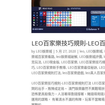
LEO百家樂技巧規則-LE
by
LEO娛樂城
|
5 月 27, 2020
|
leo
,
LEO娛樂城
,
樂城百家樂看路
,
leo娛樂城破解
,
LEO娛樂城評價
,
克玩法
,
LEO現金版
,
LEO百家樂
,
LEO百家樂技巧
巧
,
LEO百家樂新手教導
,
LEO百家樂最佳秘訣
,
LE
LEO百家樂規則打法
,
leo百家樂遊戲
,
leo真人百家
LEO百家樂技巧規則-LEO百家樂規則打法 LEO
閑的出手，敗陣成定局。 澳門娛樂雖然不異戰場
恐怖更具殺傷力，人活著得靠錢撐著，賭錢得用錢
運用的謀略， 有著滴水不漏的佈陣，玩客不當賭
實戰的...