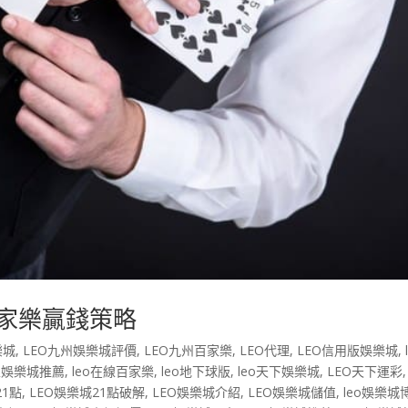
百家樂贏錢策略
樂城
,
LEO九州娛樂城評價
,
LEO九州百家樂
,
LEO代理
,
LEO信用版娛樂城
,
線娛樂城推薦
,
leo在線百家樂
,
leo地下球版
,
leo天下娛樂城
,
LEO天下運彩
21點
,
LEO娛樂城21點破解
,
LEO娛樂城介紹
,
LEO娛樂城儲值
,
leo娛樂城