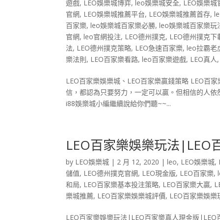
遊戲
,
LEO娛樂城博弈
,
leo娛樂城安全
,
LEO娛樂城
官網
,
LEO娛樂城推薦平台
,
LEO娛樂城推薦首存
,
l
百家樂
,
leo娛樂城百家樂必勝
,
leo娛樂城百家樂玩
官網
,
leo官網投注
,
LEO德州撲克
,
LEO德州撲克下
法
,
LEO德州撲克策略
,
LEO急速百家樂
,
leo拉霸老
樂法則
,
LEO百家樂看路
,
leo百家樂遊戲
,
LEO真人
LEO百家樂娛樂城、LEO百家樂贏錢策略 LEO百
信，都認為只要努力，一定可以贏。但相信的人依然
i88娛樂城小編繼續說給你們聽~~...
LEO百家樂娛樂玩法|LE
by
LEO娛樂城
|
2 月 12, 2020
|
leo
,
LEO娛樂城
,
儲值
,
LEO德州撲克官網
,
LEO現金版
,
LEO百家樂
,
和局
,
LEO百家樂基本投注策略
,
LEO百家樂大贏
,
樂城推薦
,
LEO百家樂娛樂城評價
,
LEO百家樂娛樂
LEO百家樂娛樂玩法|LEO百家樂真人現金版|L