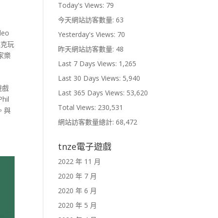
Today's Views:
79
今天網站訪客數量:
63
leo
Yesterday's Views:
70
撲克玩
昨天網站訪客數量:
48
家樂
Last 7 Days Views:
1,265
Last 30 Days Views:
5,940
遊戲
Last 365 Days Views:
53,620
il
Total Views:
230,531
。與
網站訪客數量總計:
68,472
tnze電子遊戲
2022 年 11 月
2020 年 7 月
2020 年 6 月
2020 年 5 月