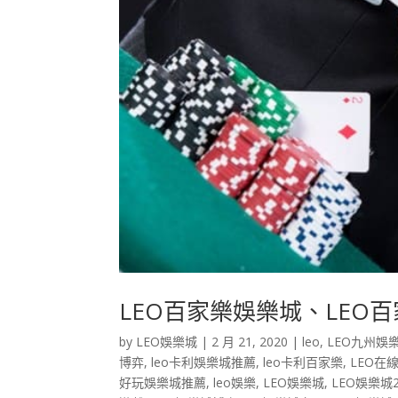
LEO百家樂娛樂城、LEO
by
LEO娛樂城
|
2 月 21, 2020
|
leo
,
LEO九州娛
博弈
,
leo卡利娛樂城推薦
,
leo卡利百家樂
,
LEO在
好玩娛樂城推薦
,
leo娛樂
,
LEO娛樂城
,
LEO娛樂城