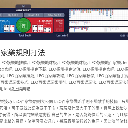
O百家樂規則打法
LEO娛樂城推薦
,
LEO娛樂城球板
,
LEO娛樂城球版
,
LEO娛樂城百家樂
,
l
leo官網
,
LEO德州撲克下載
,
LEO德州撲克儲值
,
LEO德州撲克官網
,
LEO
規則
,
LEO百家樂推薦
,
LEO百家樂攻略
,
LEO百家樂教學
,
LEO百家樂新手
O百家樂玩家技巧
,
LEO百家樂玩家規則
,
LEO百家樂玩法
,
LEO百家樂玩法
樂
,
leo線上娛樂城
百家樂技巧 LEO百家樂規則大公開 LEO百家樂戰略手則不識敵手的技倆，只
拚死活，可不要就此認為要不了命，玩玩沒什麼大不了的事，實際上較赴沙
才玩得，所以澳門娛樂是挑戰 自己的生涯，是否能夠快活的回返，而且賭
場是出擊的目標，賭場可沒安好心，將玩客當做獵殺的兔仔，因此澳門賭錢