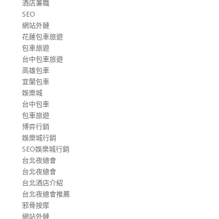
酒店兼職
SEO
網站外鏈
花蓮包車旅遊
包車旅遊
台中包車旅遊
高雄包車
宜蘭包車
娛樂城
台中包車
包車旅遊
博弈行銷
娛樂城行銷
SEO娛樂城行銷
台北夜總會
台北夜總會
台北酒店介紹
台北夜總會推薦
邪骨按摩
網站外鏈