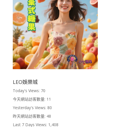
LEO娛樂城
Today's Views:
70
今天網站訪客數量:
11
Yesterday's Views:
80
昨天網站訪客數量:
48
Last 7 Days Views:
1,408