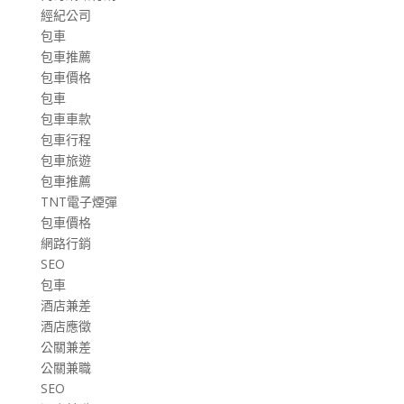
經紀公司
包車
包車推薦
包車價格
包車
包車車款
包車行程
包車旅遊
包車推薦
TNT電子煙彈
包車價格
網路行銷
SEO
包車
酒店兼差
酒店應徵
公關兼差
公關兼職
SEO