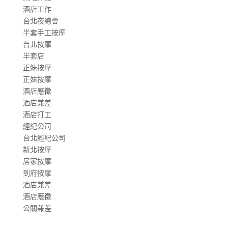
酒店工作
台北夜總會
半套手工按摩
台北按摩
半套店
正妹按摩
正妹按摩
酒店應徵
酒店兼差
酒店打工
經紀公司
台北經紀公司
新北按摩
居家按摩
到府按摩
酒店兼差
酒店應徵
公關兼差