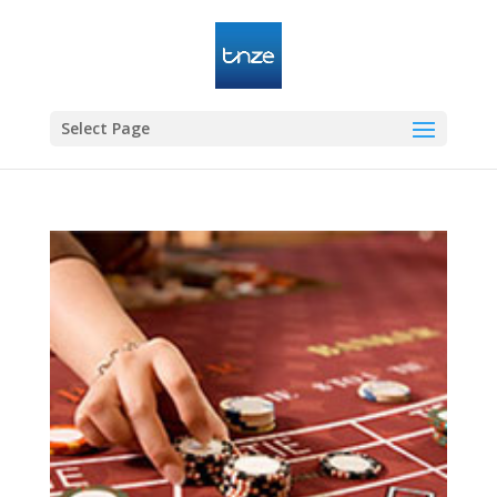
Select Page