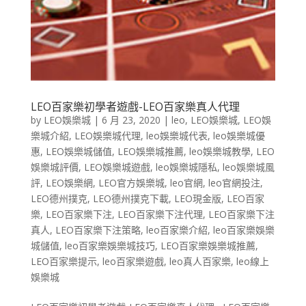
LEO百家樂初學者遊戲-LEO百家樂真人代理
by
LEO娛樂城
|
6 月 23, 2020
|
leo
,
LEO娛樂城
,
LEO娛
樂城介紹
,
LEO娛樂城代理
,
leo娛樂城代表
,
leo娛樂城優
惠
,
LEO娛樂城儲值
,
LEO娛樂城推薦
,
leo娛樂城教學
,
LEO
娛樂城評價
,
LEO娛樂城遊戲
,
leo娛樂城隱私
,
leo娛樂城風
評
,
LEO娛樂網
,
LEO官方娛樂城
,
leo官網
,
leo官網投注
,
LEO德州撲克
,
LEO德州撲克下載
,
LEO現金版
,
LEO百家
樂
,
LEO百家樂下注
,
LEO百家樂下注代理
,
LEO百家樂下注
真人
,
LEO百家樂下注策略
,
leo百家樂介紹
,
leo百家樂娛樂
城儲值
,
leo百家樂娛樂城技巧
,
LEO百家樂娛樂城推薦
,
LEO百家樂提示
,
leo百家樂遊戲
,
leo真人百家樂
,
leo線上
娛樂城