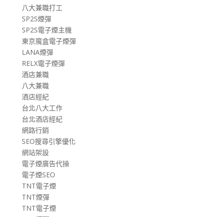
八大兼職打工
SP2S煙彈
SP2S電子煙主機
東京魔盒電子煙彈
LANA煙彈
RELX電子煙彈
酒店兼職
八大兼職
酒店經紀
台北八大工作
台北酒店經紀
網路行銷
SEO搜尋引擎優化
網站架設
電子煙廣告代操
電子煙SEO
TNT電子煙
TNT煙彈
TNT電子煙