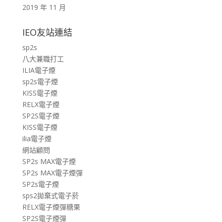
2019 年 11 月
IEO友站連結
sp2s
八大兼職打工
ILIA電子煙
sp2s電子煙
KISS電子煙
RELX電子煙
SP2S電子煙
KISS電子煙
ilia電子煙
網站顧問
SP2s MAX電子煙
SP2s MAX電子煙彈
SP2s電子煙
sps2拋棄式電子菸
RELX電子煙彈糖果
SP2S電子煙彈