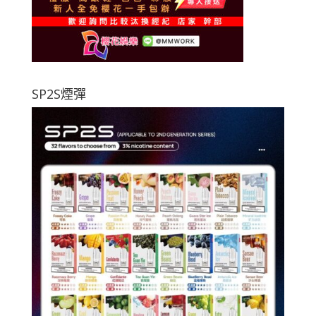
SP2S煙彈