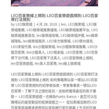
LEO百家樂線上規則-LEO百家樂遊戲規則-LEO百家
樂打法規則
by
LEO娛樂城
|
4 月 28, 2020
|
leo
,
LEO娛樂城
,
LEO娛
樂城推薦
,
LEO娛樂城推薦儲值
,
LEO娛樂城推薦平台
,
LEO
娛樂城推薦首存
,
leo娛樂城攻略
,
LEO娛樂城評價
,
leo娛樂
城隱私
,
leo娛樂城風評
,
LEO官方娛樂城
,
LEO德州撲克
,
LEO求版代理
,
leo沙龍娛樂城
,
leo沙龍娛樂城推薦
,
LEO沙
龍百家樂
,
leo沙龍真人
,
LEO現金版
,
LEO百家樂
,
LEO百家
樂下注代理
,
LEO百家樂下注真人
,
LEO百家樂線上規則
,
leo百家樂遊戲
,
leo真人百家樂
,
leo線上娛樂城
LEO百家樂線上規則-LEO百家樂遊戲規則-LEO百家樂打法
規則 LEO百家樂線上規則 如何像職業玩家一樣玩LEO百家
樂 LEO百家樂規則的初學者指南。學會像專家一樣玩LEO
百家樂，了解下注之間的區別，並始終獲得最低的房子優
勢。 LEO百家樂遊戲，也稱為Punto Banco，是您可以在
賭場玩的最受歡迎的紙牌遊戲之一。 從拉斯維加斯的LEO
百家樂高端賭桌遊戲到玩家和銀行家在屏幕上生活的在線