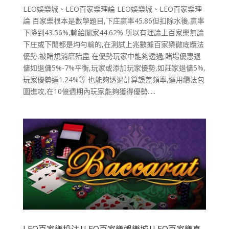
LEO娛樂城、LEO百家樂理論 LEO娛樂城、LEO百家樂理
論 百家樂根本是數學題目,下庄贏率45.86但扣除水後,贏率
下降到43.56%,輸給閒家44.62% 所以有理論上百家樂無論
下庄或下閒都是均勻輸的,在測試上兆數據百家樂徹底纜法
優勢,被賭規消磨殆盡 在優勢玩家中能夠透過,賭場優惠退
傭如退傭5%-7%平衡,玩家或添加玩家優勢,如莊家退傭5%,
玩家優勢達1.24%等 也能夠透過計算誤差頻率,運用纜法包
圍進攻,在10億週期內玩家能夠獲得優勢.....
LEO百家樂投注|LEO百家樂娛樂城|LEO百家樂真