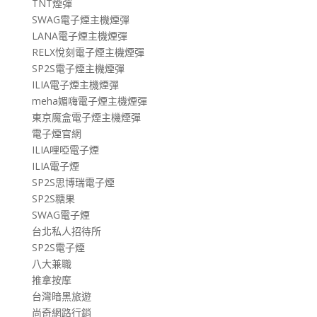
TNT煙彈
SWAG電子煙主機煙彈
LANA電子煙主機煙彈
RELX悅刻電子煙主機煙彈
SP2S電子煙主機煙彈
ILIA電子煙主機煙彈
meha媚嗨電子煙主機煙彈
東京魔盒電子煙主機煙彈
電子煙官網
ILIA哩啞電子煙
ILIA電子煙
SP2S思博瑞電子煙
SP2S糖果
SWAG電子煙
台北私人招待所
SP2S電子煙
八大兼職
推拿按摩
台灣暗黑旅遊
尚奇網路行銷