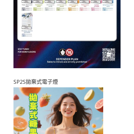
SP2S拋棄式電子煙