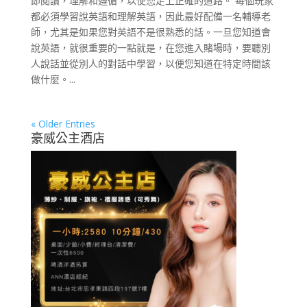
即閱讀，理解和遵循，以使您走上正確的道路。 每個玩家
都必須學習說英語和理解英語，因此最好配備一名輔導老
師，尤其是如果您對英語不是很熟悉的話。一旦您知道會
說英語，就很重要的一點就是，在您進入賭場時，要聽別
人說話並從別人的對話中學習，以便您知道在特定時間該
做什麼。...
« Older Entries
豪威公主酒店