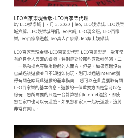
LEO百家樂現金版-LEO百家樂代理
by
LEO娛樂城
|
7 月 3, 2020
|
leo
,
LEO娛樂城
,
LEO娛樂
城推薦
,
LEO娛樂城評價
,
leo官網
,
LEO現金版
,
LEO百家
樂
,
leo百家樂遊戲
,
leo真人百家樂
,
leo線上娛樂城
LEO百家樂現金版-LEO百家樂代理 LEO百家樂是一款非常
有趣且令人興奮的遊戲，特別是對於那些喜歡輪盤賭，二
十一點和撲克等賭場遊戲的人而言。但是，如果您還沒有
嘗試過該遊戲並且不知道如何玩，則可以通過Internet獲
得有關在線玩此遊戲的基本指南。 您可以在此處獲取有關
LEO百家樂的基本信息。遊戲的一個重要方面是您可以在
線玩。您所需要的只是一台計算機和Internet連接，即使
您在家中也可以玩遊戲。如果您和家人一起玩遊戲，這將
非常有幫助。...