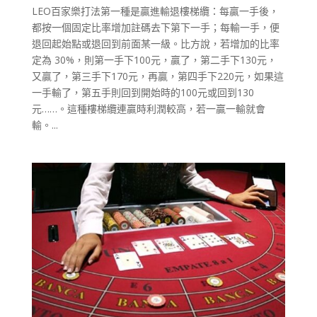
LEO百家樂打法第一種是贏進輸退樓梯纜：每贏一手後，
都按一個固定比率增加註碼去下第下一手；每輸一手，便
退回起始點或退回到前面某一級。比方說，若增加的比率
定為 30%，則第一手下100元，贏了，第二手下130元，
又贏了，第三手下170元，再贏，第四手下220元，如果這
一手輸了，第五手則回到開始時的100元或回到130
元……。這種樓梯纜連贏時利潤較高，若一贏一輸就會
輸。...