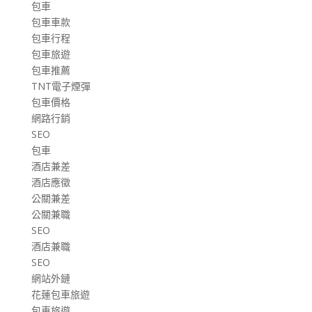
包車
包車車款
包車行程
包車旅遊
包車推薦
TNT電子煙彈
包車價格
網路行銷
SEO
包車
酒店兼差
酒店應徵
公關兼差
公關兼職
SEO
酒店兼職
SEO
網站外鏈
花蓮包車旅遊
包車旅遊