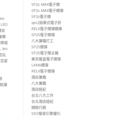
SP2s MAX電子煙
SP2s MAX電子煙彈
SP2s電子煙
leo
sps2拋棄式電子菸
,
LEO
RELX電子煙彈糖果
博奕
SP2S電子煙彈
推薦
八大兼職打工
娛樂城
SP2S煙彈
價
,
leo
SP2S電子煙主機
克玩
東京魔盒電子煙彈
O百家
LANA煙彈
RELX電子煙彈
酒店兼職
相
八大兼職
?就讓
酒店經紀
台北八大工作
台北酒店經紀
網路行銷
SEO搜尋引擎優化