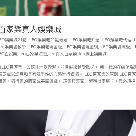
O百家樂真人娛樂城
LEO娛樂城21點
,
LEO娛樂城21點破解
,
LEO娛樂城介紹
,
LEO娛樂城代理
,
leo娛樂城教學
,
LEO娛樂城現金版
,
LEO娛樂城現金網
,
LEO娛樂城球板
,
L
EO百家樂
,
leo百家樂遊戲
,
leo真人百家樂
,
leo線上娛樂城
線LEO百家樂一如既往地受歡迎，並且越來越受歡迎。 新一代的在線賭場
耍或以認真和具有競爭性的心態進行遊戲。 LEO百家樂的原則 LEO百
贏家，銀行家的贏家或平局遊戲。 玩家與莊家一起獲得兩張卡。您必須押