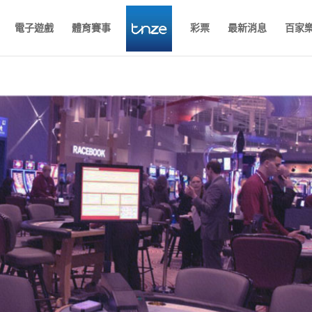
電子遊戲
體育賽事
彩票
最新消息
百家