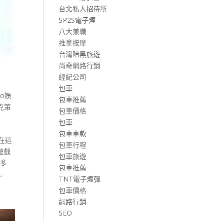
台北私人招待所
SP2S電子煙
八大兼職
推拿按摩
台灣暗黑旅遊
尚奇網路行銷
經紀公司
包車
eo娛
包車推薦
克策
包車價格
包車
包車車款
在這
包車行程
遊戲
包車旅遊
是多
包車推薦
.
TNT電子煙彈
包車價格
網路行銷
SEO