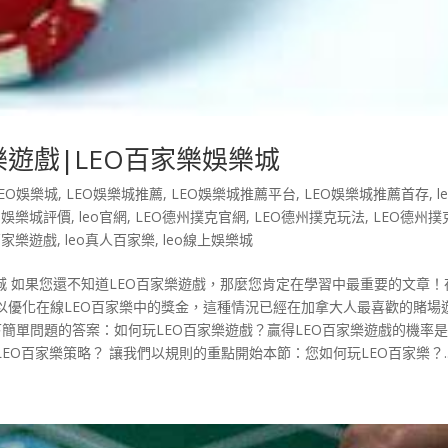
樂遊戲|LEO百家樂娛樂城
LEO娛樂城
,
LEO娛樂城推薦
,
LEO娛樂城推薦平台
,
LEO娛樂城推薦首存
,
l
O娛樂城評價
,
leo官網
,
LEO德州撲克官網
,
LEO德州撲克玩法
,
LEO德州撲
o百家樂遊戲
,
leo真人百家樂
,
leo線上娛樂城
娛樂城 如果您還不知道LEO百家樂遊戲，那麼您肯定在學習中最重要的文章！
以優化在線LEO百家樂中的獎金，這種情況已經在加拿大人最喜歡的賭場
簡單問題的答案：如何玩LEO百家樂遊戲？贏得LEO百家樂遊戲的機率
O百家樂策略？ 讓我們以規則的重點開始本節：您如何玩LEO百家樂？..