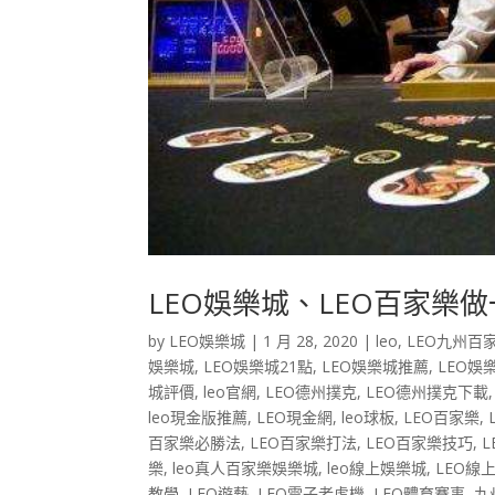
LEO娛樂城、LEO百家樂
by
LEO娛樂城
|
1 月 28, 2020
|
leo
,
LEO九州百
娛樂城
,
LEO娛樂城21點
,
LEO娛樂城推薦
,
LEO娛
城評價
,
leo官網
,
LEO德州撲克
,
LEO德州撲克下載
leo現金版推薦
,
LEO現金網
,
leo球板
,
LEO百家樂
,
百家樂必勝法
,
LEO百家樂打法
,
LEO百家樂技巧
,
樂
,
leo真人百家樂娛樂城
,
leo線上娛樂城
,
LEO線
教學
,
LEO遊藝
,
LEO電子老虎機
,
LEO體育賽事
,
九