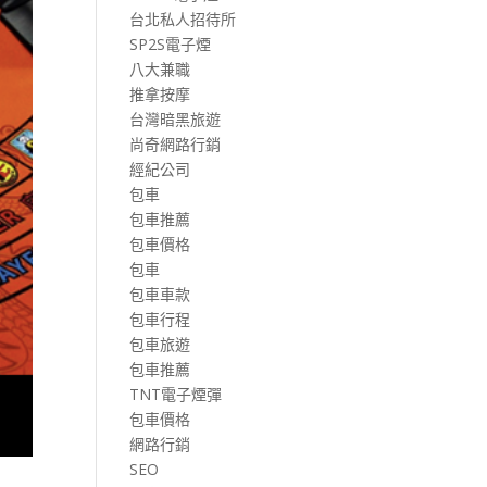
台北私人招待所
SP2S電子煙
八大兼職
推拿按摩
台灣暗黑旅遊
尚奇網路行銷
經紀公司
包車
包車推薦
包車價格
包車
包車車款
包車行程
包車旅遊
包車推薦
TNT電子煙彈
包車價格
網路行銷
SEO