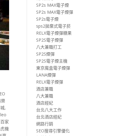
SP2s MAX電子煙
SP2s MAX電子煙彈
SP2s電子煙
sps2拋棄式電子菸
RELX電子煙彈糖果
SP2S電子煙彈
八大兼職打工
SP2S煙彈
SP2S電子煙主機
東京魔盒電子煙彈
LANA煙彈
RELX電子煙彈
酒店兼職
EO
八大兼職
娛樂
酒店經紀
樂城
,
台北八大工作
,
leo
台北酒店經紀
人百家
網路行銷
老虎機
SEO搜尋引擎優化
必贏
,