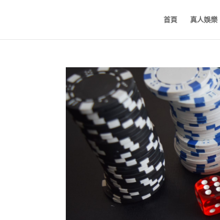
首頁
真人娛樂