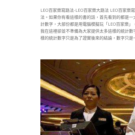
LEO百家樂寫路法-LEO百家樂大路法 LEO百家
法。如果你有看這樣的書的話，首先看到的都是一
計數字，大部份都是用電腦模擬玩「LEO百家樂
我在這裡卻並不準備為大家提供太多這樣的統計數
樣的統計數字只是為了證實後來的結論，數字只是一個