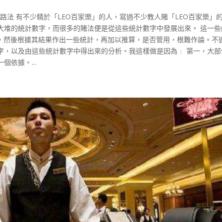
樂寫路法 有不少精於「LEO百家樂」的人，寫過不少教人賭「LEO百家樂」
大堆的統計數字，而很多的賭法便是從這些統計數字中發展出來。 這一些
」，然後根據其結果作出一些統計，再加以推算，是否管用，根難作論。不
字，以及由這些統計數字中得出來的分析。我這樣做是因為﹕ 第一，大部
依據。...