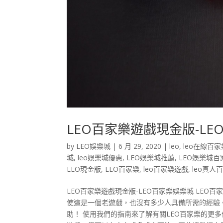
LEO百家樂遊戲現金版-L
by
LEO娛樂城
|
6 月 29, 2020
|
leo
,
leo在線百家
城
,
leo娛樂城優惠
,
LEO娛樂城推薦
,
LEO娛樂城百
LEO現金版
,
LEO百家樂
,
leo百家樂遊戲
,
leo真人
LEO百家樂遊戲現金版-LEO百家樂娛樂城 LE
使這是一個老遊戲，也沒有多少人具備所需的經驗
助！ 使用我們的指南來了解有關LEO百家樂的更