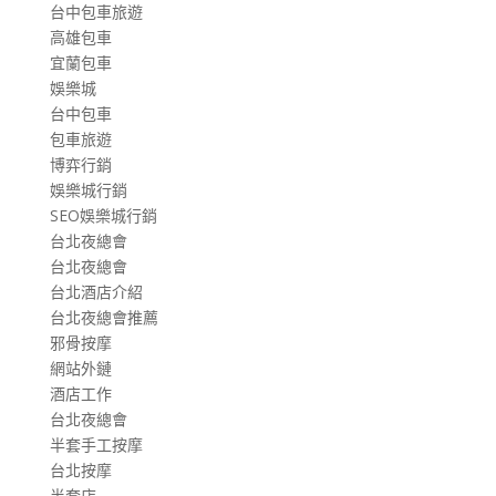
台中包車旅遊
高雄包車
宜蘭包車
娛樂城
台中包車
包車旅遊
博弈行銷
娛樂城行銷
SEO娛樂城行銷
台北夜總會
台北夜總會
台北酒店介紹
台北夜總會推薦
邪骨按摩
網站外鏈
酒店工作
台北夜總會
半套手工按摩
台北按摩
半套店