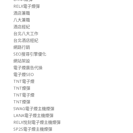
RELX電子煙彈
酒店兼職
八大兼職
酒店經紀
台北八大工作
台北酒店經紀
網路行銷
SEO搜尋引擎優化
網站架設
電子煙廣告代操
電子煙SEO
TNT電子煙
TNT煙彈
TNT電子煙
TNT煙彈
SWAG電子煙主機煙彈
LANA電子煙主機煙彈
RELX悅刻電子煙主機煙彈
SP2S電子煙主機煙彈