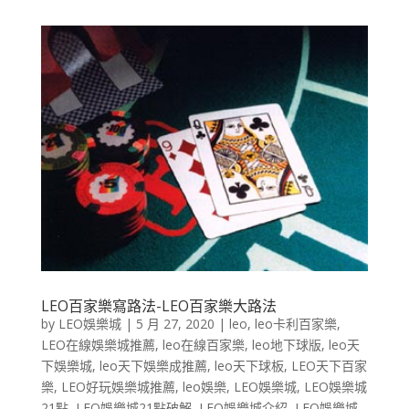
LEO百家樂寫路法-LEO百家樂大路法
by
LEO娛樂城
|
5 月 27, 2020
|
leo
,
leo卡利百家樂
,
LEO在線娛樂城推薦
,
leo在線百家樂
,
leo地下球版
,
leo天
下娛樂城
,
leo天下娛樂成推薦
,
leo天下球板
,
LEO天下百家
樂
,
LEO好玩娛樂城推薦
,
leo娛樂
,
LEO娛樂城
,
LEO娛樂城
21點
,
LEO娛樂城21點破解
,
LEO娛樂城介紹
,
LEO娛樂城