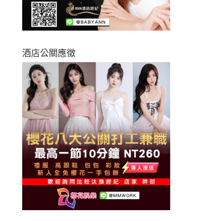
酒店公關應徵