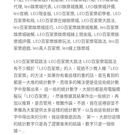
代理
,
leo娛樂城代表
,
LEO娛樂城推薦
,
LEO娛樂城評價
,
leo官網
,
LEO現金版
,
LEO百家樂
,
LEO百家樂初學者
,
LEO
百家樂和局
,
LEO百家樂在線娛樂城
,
LEO百家樂大路法
,
leo百家樂娛樂城技巧
,
LEO百家樂娛樂城推薦
,
leo百家樂
娛樂城破解
,
LEO百家樂娛樂城線上現金版
,
LEO百家樂娛
樂城評價
,
LEO百家樂娛樂玩法
,
LEO百家樂寫路法
,
leo百
家樂遊戲
,
leo真人百家樂
,
leo線上娛樂城
LEO百家樂寫路法-LEO百家樂大路法 LEO百家樂寫路法
有不少精於「LEO百家樂」的人，寫過不少教人賭「LEO
百家樂」的方法。如果你有看這樣的書的話，首先看到的
都是一大堆的統計數字，而很多的賭法便是從這些統計數
字中發展出來。 這一些的統計數字，大部份都是用電腦模
擬玩「LEO百家樂」，然後根據其結果作出一些統計，再
加以推算，是否管用，根難作論。不過，我在這裡卻並不
準備為大家提供太多這樣的統計數字，以及由這些統計數
字中得出來的分析。我這樣做是因為﹕ 第一，大部份這樣
的統計數字只是為了證實後來的結論，數字只是一個依
據。...