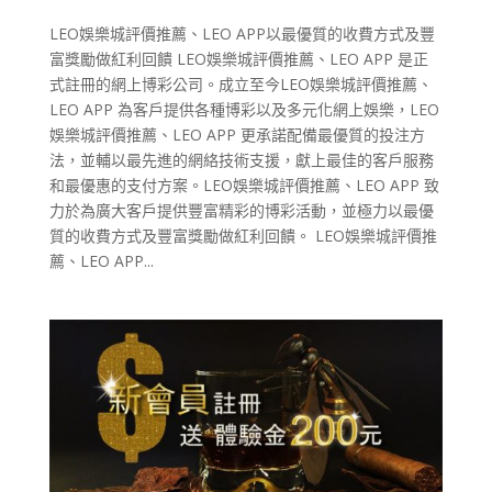
LEO娛樂城評價推薦、LEO APP以最優質的收費方式及豐
富獎勵做紅利回饋 LEO娛樂城評價推薦、LEO APP 是正
式註冊的網上博彩公司。成立至今LEO娛樂城評價推薦、
LEO APP 為客戶提供各種博彩以及多元化網上娛樂，LEO
娛樂城評價推薦、LEO APP 更承諾配備最優質的投注方
法，並輔以最先進的網絡技術支援，獻上最佳的客戶服務
和最優惠的支付方案。LEO娛樂城評價推薦、LEO APP 致
力於為廣大客戶提供豐富精彩的博彩活動，並極力以最優
質的收費方式及豐富獎勵做紅利回饋。 LEO娛樂城評價推
薦、LEO APP...