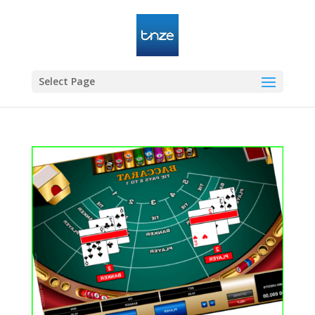
Select Page