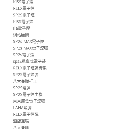
KISS電子煙
RELX電子煙
SP2S電子煙
KISS電子煙
ilia電子煙
網站顧問
SP2s MAX電子煙
SP2s MAX電子煙彈
SP2s電子煙
sps2拋棄式電子菸
RELX電子煙彈糖果
SP2S電子煙彈
八大兼職打工
SP2S煙彈
SP2S電子煙主機
東京魔盒電子煙彈
LANA煙彈
RELX電子煙彈
酒店兼職
八大兼職