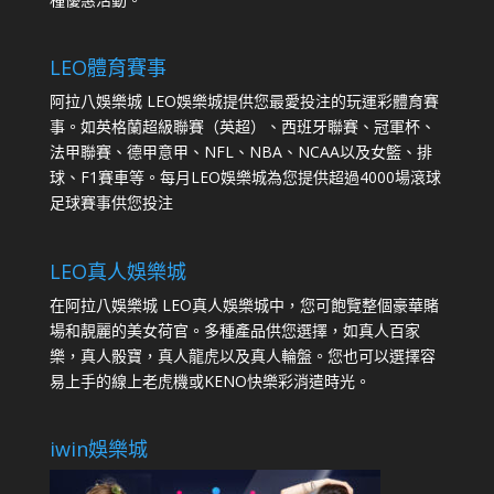
LEO體育賽事
阿拉八娛樂城 LEO娛樂城提供您最愛投注的玩運彩體育賽
事。如英格蘭超級聯賽（英超）、西班牙聯賽、冠軍杯、
法甲聯賽、德甲意甲、NFL、NBA、NCAA以及女籃、排
球、F1賽車等。每月LEO娛樂城為您提供超過4000場滾球
足球賽事供您投注
LEO真人娛樂城
在阿拉八娛樂城 LEO真人娛樂城中，您可飽覽整個豪華賭
場和靚麗的美女荷官。多種產品供您選擇，如真人百家
樂，真人骰寶，真人龍虎以及真人輪盤。您也可以選擇容
易上手的線上老虎機或KENO快樂彩消遣時光。
iwin娛樂城