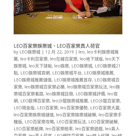
LEO百家樂娛樂城、LEO百家樂真人荷官
by
LEO娛樂城
|
12 月 22, 2019
|
leo
,
leo卡利娛樂城推
薦
,
leo卡利百家樂
,
leo在線百家樂
,
leo地下球版
,
leo天下
娛樂城
,
leo天下球板
,
leo娛樂
,
LEO娛樂城
,
LEO娛樂城21
點
,
LEO娛樂城官網
,
LEO娛樂城平台
,
LEO娛樂城推薦
,
LEO娛樂城推薦儲值
,
LEO娛樂城推薦首存
,
LEO娛樂城百
家樂
,
leo娛樂城百家樂必勝
,
leo娛樂城百家樂玩法
,
leo娛
樂城百家樂看路
,
leo娛樂城註冊
,
LEO娛樂城評價
,
leo官
網
,
LEO歐博百家樂
,
leo沙龍娛樂城推薦
,
LEO沙龍百家樂
,
LEO現金版
,
LEO百家樂
,
leo百家樂優勢
,
LEO百家樂大贏
,
leo百家樂娛樂城儲值
,
leo百家樂娛樂城破解
,
leo百家樂手
機版
,
LEO百家樂攻略
,
LEO百家樂玩法
,
LEO百家樂破解
,
LEO百家樂紙牌
,
leo百家樂賠率
,
leo百家樂遊戲
,
leo真人
百家樂
,
leo真人荷官
,
LEO網路百家樂
,
leo線上代理
,
leo線