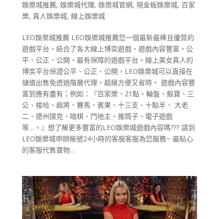
娛樂城推薦
,
娛樂城代理
,
娛樂城官網
,
現金板娛樂城
,
百家
樂
,
真人娛樂城
,
線上娛樂城
LEO娛樂城推薦 LEO娛樂城推薦您一個最新最棒且優質的
遊戲平台，結合了各大線上博奕遊戲，遊戲內容豐富，公
平、公正、公開，最有保障的遊戲平台。線上美女真人的
博奕平台保證公平、公正、公開，LEO娛樂城可以直接在
儲值出售免透過階層代理，超級方便又省時。 遊戲內容豐
富到應有盡有；例如：『百家樂、21點、輪盤、骰寶、三
公、梭哈、麻將、賽馬、賓果、十三支、十點半、 大老
二、德州撲克、暗棋、鬥地主、推筒子、電子遊戲
等…。』想了解更多豐富的LEO娛樂城遊戲內容嗎??? 請到
LEO娛樂城申辦帳號24小時的客服客服為您服務~ 最貼心
的客服代售寶物...