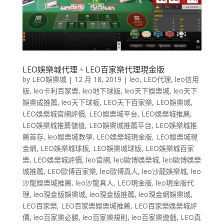
LEO娛樂城代理、LEO百家樂代理現金版
by
LEO娛樂城
|
12 月 18, 2019
|
leo
,
LEO代理
,
leo信用
版
,
leo卡利百家樂
,
leo地下球版
,
leo天下娛樂城
,
leo天下
娛樂成推薦
,
leo天下球板
,
LEO天下百家樂
,
LEO娛樂城
,
LEO娛樂城官網評價
,
LEO娛樂城平台
,
LEO娛樂城推薦
,
LEO娛樂城推薦儲值
,
LEO娛樂城推薦平台
,
LEO娛樂城推
薦首存
,
leo娛樂城教學
,
LEO娛樂城現金版
,
LEO娛樂城現
金網
,
LEO娛樂城球板
,
LEO娛樂城球版
,
LEO娛樂城百家
樂
,
LEO娛樂城評價
,
leo官網
,
leo歐博娛樂城
,
leo歐博娛樂
城推薦
,
LEO歐博百家樂
,
leo歐博真人
,
leo沙龍娛樂城
,
leo
沙龍娛樂城推薦
,
leo沙龍真人
,
LEO現金版
,
leo現金版代
理
,
leo現金版娛樂城
,
leo現金版推薦
,
leo現金網娛樂城
,
LEO百家樂
,
LEO百家樂娛樂城推薦
,
LEO百家樂娛樂城評
價
,
leo百家樂必勝
,
leo百家樂規則
,
leo百家樂遊戲
,
LEO真