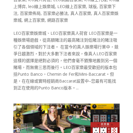
上博弈
,
leo線上娛樂城
,
LEO線上百家樂
,
球版
,
百家樂下
注
,
百家樂佈局
,
百家樂必勝法
,
真人百家樂
,
真人百家樂娛
樂城
,
網上百家樂
,
網路百家樂
LEO百家樂娛樂城、LEO百家樂真人荷官 LEO百家樂是一
種娛樂場遊戲，從高額賭注的最高賭注到低賭注的賭注吸
引了各個領域的下注者。 在當今的真人娛樂場行業中，競
爭日趨激烈，對於大多數下注者來說，像真人LEO百家樂
這樣的選擇是絕對必須的，他們會毫不猶豫地搬到另一個
賭場，而無需三思而後行。LEO百家樂最受歡迎的版本包
括Punto Banco，Chemin de Fer和Mini-Baccarat。但
是，在在線或實時經銷商Baccarat設置中–您最有可能找
到正在使用的Punto Banco版本。...