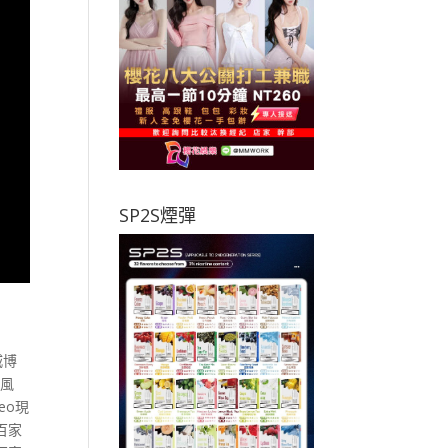
SP2S煙彈
城博
城風
leo現
O百家