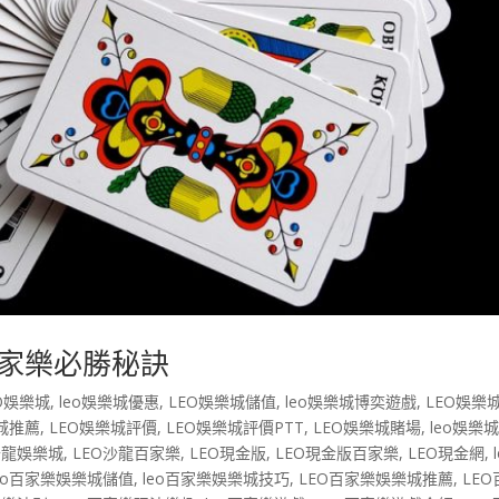
百家樂必勝秘訣
O娛樂城
,
leo娛樂城優惠
,
LEO娛樂城儲值
,
leo娛樂城博奕遊戲
,
LEO娛樂
樂城推薦
,
LEO娛樂城評價
,
LEO娛樂城評價PTT
,
LEO娛樂城賭場
,
leo娛樂
o沙龍娛樂城
,
LEO沙龍百家樂
,
LEO現金版
,
LEO現金版百家樂
,
LEO現金網
,
leo百家樂娛樂城儲值
,
leo百家樂娛樂城技巧
,
LEO百家樂娛樂城推薦
,
LE