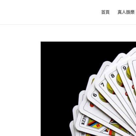
首頁
真人娛樂