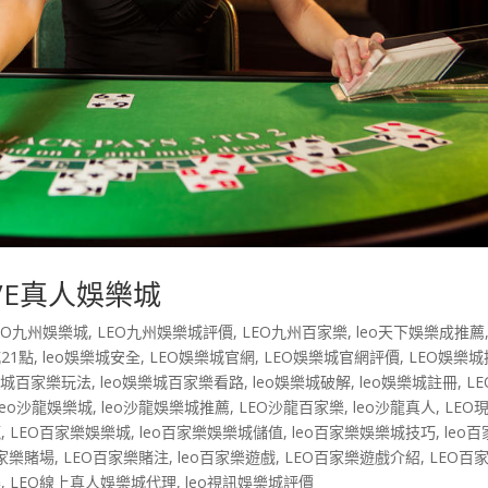
IVE真人娛樂城
EO九州娛樂城
,
LEO九州娛樂城評價
,
LEO九州百家樂
,
leo天下娛樂成推薦
21點
,
leo娛樂城安全
,
LEO娛樂城官網
,
LEO娛樂城官網評價
,
LEO娛樂
娛樂城百家樂玩法
,
leo娛樂城百家樂看路
,
leo娛樂城破解
,
leo娛樂城註冊
,
L
leo沙龍娛樂城
,
leo沙龍娛樂城推薦
,
LEO沙龍百家樂
,
leo沙龍真人
,
LEO
贏
,
LEO百家樂娛樂城
,
leo百家樂娛樂城儲值
,
leo百家樂娛樂城技巧
,
leo
百家樂賭場
,
LEO百家樂賭注
,
leo百家樂遊戲
,
LEO百家樂遊戲介紹
,
LEO百
樂
,
LEO線上真人娛樂城代理
,
leo視訊娛樂城評價