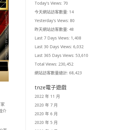
Today's Views:
70
今天網站訪客數量:
14
Yesterday's Views:
80
昨天網站訪客數量:
48
Last 7 Days Views:
1,408
Last 30 Days Views:
6,032
Last 365 Days Views:
53,610
Total Views:
230,452
網站訪客數量總計:
68,423
tnze電子遊戲
2022 年 11 月
百家
2020 年 7 月
戲介
2020 年 6 月
2020 年 5 月