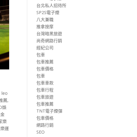
台北私人招待所
SP2S電子煙
八大兼職
推拿按摩
台灣暗黑旅遊
尚奇網路行銷
經紀公司
包車
包車推薦
包車價格
包車
包車車款
包車行程
,
leo
包車旅遊
城推薦
,
包車推薦
EO娛
TNT電子煙彈
現金
包車價格
百家樂
網路行銷
家樂運
SEO