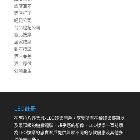
酒店兼差
酒店打工
經紀公司
台北經紀公司
新北按摩
居家按摩
到府按摩
酒店兼差
酒店應徵
公關兼差
LEO註冊
在阿拉八娛樂城-LEO娛樂開戶，享受所有在線娛樂優惠以
及最頂級的遊戲體驗，超乎您的想​​​​像。LEO娛樂一直持續
為LEO娛樂的忠實客戶提供與眾不同的存款優惠及其他多
種優惠活動。