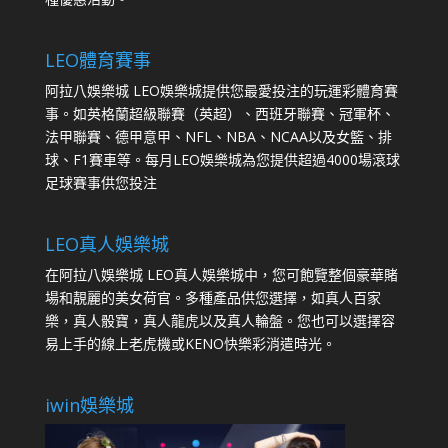
LEO體育賽事
阿拉八娛樂城 LEO娛樂城提供您最愛投注的玩運彩體育賽
事。如英格蘭超級聯賽（英超）、西班牙聯賽、冠軍杯、
法甲聯賽、德甲意甲、NFL、NBA、NCAA以及女籃、排
球、F1賽車等。每月LEO娛樂城為您提供超過4000場滾球
足球賽事供您投注
LEO真人娛樂城
在阿拉八娛樂城 LEO真人娛樂城中，您可飽覽整個豪華賭
場和靚麗的美女荷官。多種產品供您選擇，如真人百家
樂，真人骰寶，真人龍虎以及真人輪盤。您也可以選擇容
易上手的線上老虎機或KENO快樂彩消遣時光。
iwin娛樂城