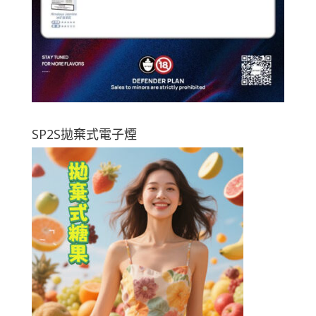
SP2S拋棄式電子煙