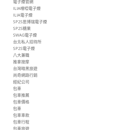
電子煙官網
ILIA哩啞電子煙
ILIA電子煙
SP2S思博瑞電子煙
SP2S糖果
SWAG電子煙
台北私人招待所
SP2S電子煙
八大兼職
推拿按摩
台灣暗黑旅遊
尚奇網路行銷
經紀公司
包車
包車推薦
包車價格
包車
包車車款
包車行程
包車旅遊