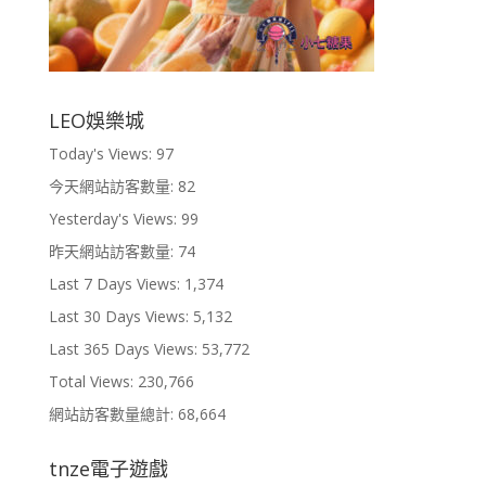
LEO娛樂城
Today's Views:
97
今天網站訪客數量:
82
Yesterday's Views:
99
昨天網站訪客數量:
74
Last 7 Days Views:
1,374
Last 30 Days Views:
5,132
Last 365 Days Views:
53,772
Total Views:
230,766
網站訪客數量總計:
68,664
tnze電子遊戲