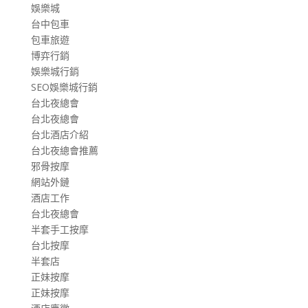
娛樂城
台中包車
包車旅遊
博弈行銷
娛樂城行銷
SEO娛樂城行銷
台北夜總會
台北夜總會
台北酒店介紹
台北夜總會推薦
邪骨按摩
網站外鏈
酒店工作
台北夜總會
半套手工按摩
台北按摩
半套店
正妹按摩
正妹按摩