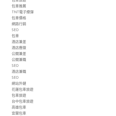
包車推薦
TNT電子煙彈
包車價格
網路行銷
SEO
包車
酒店兼差
酒店應徵
公關兼差
公關兼職
SEO
酒店兼職
SEO
網站外鏈
花蓮包車旅遊
包車旅遊
台中包車旅遊
高雄包車
宜蘭包車