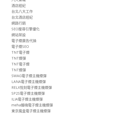
酒店經紀
台北八大工作
台北酒店經紀
網路行銷
SEO搜尋引擎優化
網站架設
電子煙廣告代操
電子煙SEO
TNT電子煙
TNT煙彈
TNT電子煙
TNT煙彈
SWAG電子煙主機煙彈
LANA電子煙主機煙彈
RELX悅刻電子煙主機煙彈
SP2S電子煙主機煙彈
ILIA電子煙主機煙彈
meha媚嗨電子煙主機煙彈
東京魔盒電子煙主機煙彈