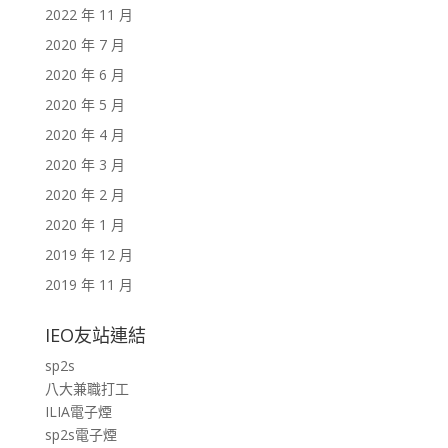
2022 年 11 月
2020 年 7 月
2020 年 6 月
2020 年 5 月
2020 年 4 月
2020 年 3 月
2020 年 2 月
2020 年 1 月
2019 年 12 月
2019 年 11 月
IEO友站連結
sp2s
八大兼職打工
ILIA電子煙
sp2s電子煙