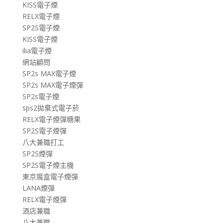
KISS電子煙
RELX電子煙
SP2S電子煙
KISS電子煙
ilia電子煙
網站顧問
SP2s MAX電子煙
SP2s MAX電子煙彈
SP2s電子煙
sps2拋棄式電子菸
RELX電子煙彈糖果
SP2S電子煙彈
八大兼職打工
SP2S煙彈
SP2S電子煙主機
東京魔盒電子煙彈
LANA煙彈
RELX電子煙彈
酒店兼職
八大兼職