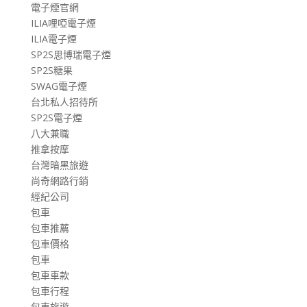
電子煙官網
ILIA哩啞電子煙
ILIA電子煙
SP2S思博瑞電子煙
SP2S糖果
SWAG電子煙
台北私人招待所
SP2S電子煙
八大兼職
推拿按摩
台灣暗黑旅遊
尚奇網路行銷
經紀公司
包車
包車推薦
包車價格
包車
包車車款
包車行程
包車旅遊