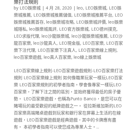
樂打法規則
by
LEO娛樂城
|
4 月 28, 2020
|
leo
,
LEO娛樂城
,
LEO娛
樂城推薦
,
LEO娛樂城推薦儲值
,
LEO娛樂城推薦平台
,
LEO
娛樂城推薦首存
,
leo娛樂城攻略
,
LEO娛樂城評價
,
leo娛樂
城隱私
,
leo娛樂城風評
,
LEO官方娛樂城
,
LEO德州撲克
,
LEO求版代理
,
leo沙龍娛樂城
,
leo沙龍娛樂城推薦
,
LEO沙
龍百家樂
,
leo沙龍真人
,
LEO現金版
,
LEO百家樂
,
LEO百家
樂下注代理
,
LEO百家樂下注真人
,
LEO百家樂線上規則
,
leo百家樂遊戲
,
leo真人百家樂
,
leo線上娛樂城
LEO百家樂線上規則-LEO百家樂遊戲規則-LEO百家樂打法
規則 LEO百家樂線上規則 如何像職業玩家一樣玩LEO百家
樂 LEO百家樂規則的初學者指南。學會像專家一樣玩LEO
百家樂，了解下注之間的區別，並始終獲得最低的房子優
勢。 LEO百家樂遊戲，也稱為Punto Banco，是您可以在
賭場玩的最受歡迎的紙牌遊戲之一。 從拉斯維加斯的LEO
百家樂高端賭桌遊戲到玩家和銀行家在屏幕上生活的在線
遊戲，LEO百家樂遊戲是經典遊戲，其中的卡牌應有盡
有。 本初學者指南可以使您成為專業人士。...