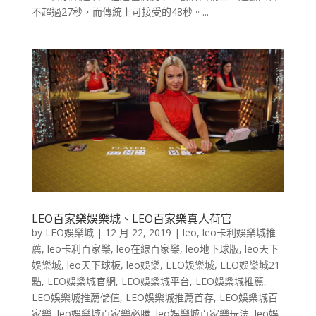
不超過27秒，而傳統上可接受的48秒。...
LEO百家樂娛樂城、LEO百家樂真人荷官
by
LEO娛樂城
|
12 月 22, 2019
|
leo
,
leo卡利娛樂城推
薦
,
leo卡利百家樂
,
leo在線百家樂
,
leo地下球版
,
leo天下
娛樂城
,
leo天下球板
,
leo娛樂
,
LEO娛樂城
,
LEO娛樂城21
點
,
LEO娛樂城官網
,
LEO娛樂城平台
,
LEO娛樂城推薦
,
LEO娛樂城推薦儲值
,
LEO娛樂城推薦首存
,
LEO娛樂城百
家樂
,
leo娛樂城百家樂必勝
,
leo娛樂城百家樂玩法
,
leo娛