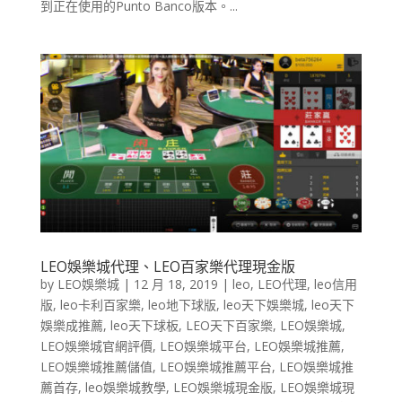
到正在使用的Punto Banco版本。...
LEO娛樂城代理、LEO百家樂代理現金版
by
LEO娛樂城
|
12 月 18, 2019
|
leo
,
LEO代理
,
leo信用
版
,
leo卡利百家樂
,
leo地下球版
,
leo天下娛樂城
,
leo天下
娛樂成推薦
,
leo天下球板
,
LEO天下百家樂
,
LEO娛樂城
,
LEO娛樂城官網評價
,
LEO娛樂城平台
,
LEO娛樂城推薦
,
LEO娛樂城推薦儲值
,
LEO娛樂城推薦平台
,
LEO娛樂城推
薦首存
,
leo娛樂城教學
,
LEO娛樂城現金版
,
LEO娛樂城現