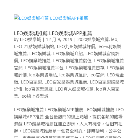
LEO娛樂城推薦 LEO娛樂城APP推薦
by
LEO娛樂城
|
12 月 9, 2019
|
2020娛樂城推薦
,
leo
,
LEO 21點娛樂城網站
,
LEO九州娛樂城評價
,
leo卡利娛樂
城推薦
,
LEO娛樂城
,
LEO娛樂城介紹
,
LEO娛樂城官網評
價
,
LEO娛樂城推薦
,
LEO娛樂城推薦儲值
,
LEO娛樂城推薦
官網
,
LEO娛樂城推薦平台
,
LEO娛樂城推薦首存
,
LEO娛樂
城評價
,
leo娛樂城隱私
,
leo娛樂城風評
,
leo官網
,
LEO現金
版
,
LEO百家樂
,
LEO百家樂娛樂城推薦
,
LEO百家樂娛樂城
評價
,
leo百家樂遊戲
,
LEO真人娛樂城推薦
,
leo真人百家
樂
,
leo線上娛樂城
LEO娛樂城推薦 LEO娛樂城APP推薦 LEO娛樂城推薦 LEO
娛樂城APP推薦 全台最熱門的線上賭場，提供各類的賭場
遊戲 LEO娛樂城推薦註冊立即送，人人有機會，個個有把
握。LEO娛樂城推薦是一個安全可靠、即時便利、公平公
正、專業營運的優質娛樂服務平台，LEO娛樂城推薦是全