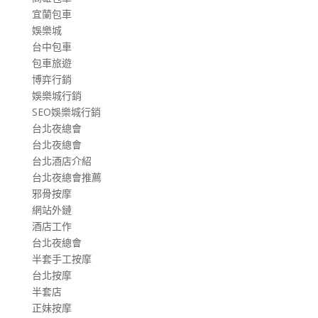
宜蘭包車
娛樂城
台中包車
包車旅遊
博弈行銷
娛樂城行銷
SEO娛樂城行銷
台北夜總會
台北夜總會
台北酒店介紹
台北夜總會推薦
邪骨按摩
網站外鏈
酒店工作
台北夜總會
半套手工按摩
台北按摩
半套店
正妹按摩