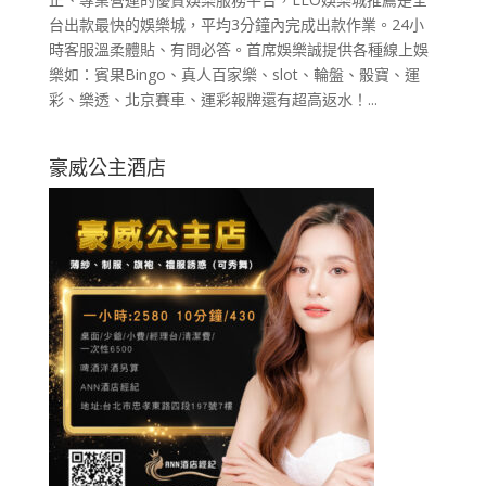
台出款最快的娛樂城，平均3分鐘內完成出款作業。24小
時客服溫柔體貼、有問必答。首席娛樂誠提供各種線上娛
樂如：賓果Bingo、真人百家樂、slot、輪盤、骰寶、運
彩、樂透、北京賽車、運彩報牌還有超高返水！...
豪威公主酒店