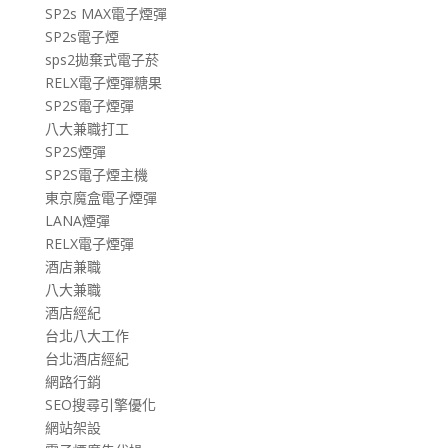
SP2s MAX電子煙彈
SP2s電子煙
sps2拋棄式電子菸
RELX電子煙彈糖果
SP2S電子煙彈
八大兼職打工
SP2S煙彈
SP2S電子煙主機
東京魔盒電子煙彈
LANA煙彈
RELX電子煙彈
酒店兼職
八大兼職
酒店經紀
台北八大工作
台北酒店經紀
網路行銷
SEO搜尋引擎優化
網站架設