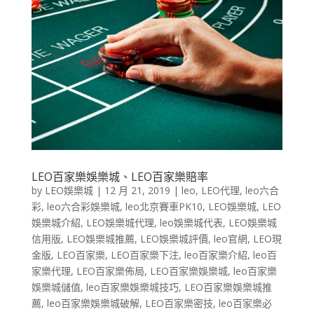
LEO百家樂娛樂城、LEO百家樂賠率
by
LEO娛樂城
|
12 月 21, 2019
|
leo
,
LEO代理
,
leo六合
彩
,
leo六合彩娛樂城
,
leo北京賽車PK10
,
LEO娛樂城
,
LEO
娛樂城介紹
,
LEO娛樂城代理
,
leo娛樂城代表
,
LEO娛樂城
信用版
,
LEO娛樂城推薦
,
LEO娛樂城評價
,
leo官網
,
LEO現
金版
,
LEO百家樂
,
LEO百家樂下注
,
leo百家樂介紹
,
leo百
家樂代理
,
LEO百家樂佈局
,
LEO百家樂娛樂城
,
leo百家樂
娛樂城儲值
,
leo百家樂娛樂城技巧
,
LEO百家樂娛樂城推
薦
,
leo百家樂娛樂城破解
,
LEO百家樂密技
,
leo百家樂必