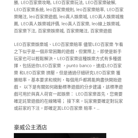
勝
,
LEO百家樂攻略
,
LEO百家樂玩法
,
LEO百家樂破解
,
LEO百家樂系統
,
leo百家樂規則
,
leo百家樂賠率
,
LEO百家
樂賭注
,
leo百家樂遊戲
,
leo真人娛樂城
,
LEO真人娛樂城推
薦
,
LEO真人娛樂城評價
,
leo真人百家樂
,
leo線上娛樂城
,
百家樂下注
,
百家樂娛樂城
,
百家樂賭注
,
百家樂遊戲
LEO百家樂娛樂城、LEO百家樂賠率 儘管LEO百家樂 乍看
之下似乎是一個非常困難的遊戲，但實際上，即使是新手
玩家也可以輕鬆解決。LEO百家樂這種娛樂方式有多種選
擇，包括迷你LEO百家樂 ，punto banco，速成LEO百家
樂 和LEO百家樂 擠壓，但是通過仔細研究LEO百家樂 獲
勝賠率，基本要求和規則，每個用戶都將能夠盡快開始遊
戲。 以下是有關如何啟動標準遊戲的分步建議，該標準遊
戲可用於與真人荷官一起娛樂： LEO百家樂首先，您需要
確定託管遊戲的在線賭場； 接下來，玩家需要確定對玩家
或莊家的下注，即確定其LEO百家樂 賠率。...
豪威公主酒店