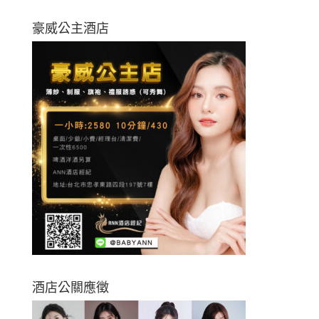
豪威公主酒店
酒店公關應徵