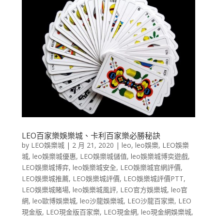
LEO百家樂娛樂城、卡利百家樂必勝秘訣
by
LEO娛樂城
|
2 月 21, 2020
|
leo
,
leo娛樂
,
LEO娛樂
城
,
leo娛樂城優惠
,
LEO娛樂城儲值
,
leo娛樂城博奕遊戲
,
LEO娛樂城博弈
,
leo娛樂城安全
,
LEO娛樂城官網評價
,
LEO娛樂城推薦
,
LEO娛樂城評價
,
LEO娛樂城評價PTT
,
LEO娛樂城賭場
,
leo娛樂城風評
,
LEO官方娛樂城
,
leo官
網
,
leo歐博娛樂城
,
leo沙龍娛樂城
,
LEO沙龍百家樂
,
LEO
現金版
,
LEO現金版百家樂
,
LEO現金網
,
leo現金網娛樂城
,