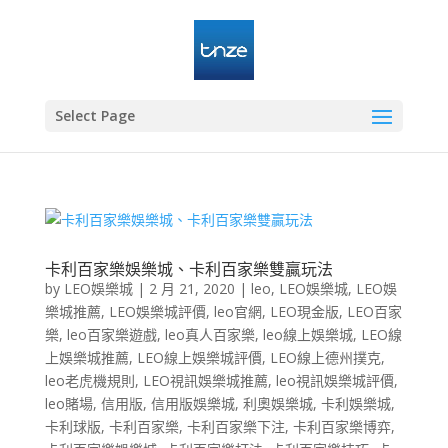
Select Page
卡利百家樂娛樂城、卡利百家樂雙贏玩法
by
LEO娛樂城
|
2 月 21, 2020
|
leo
,
LEO娛樂城
,
LEO娛
樂城推薦
,
LEO娛樂城評價
,
leo官網
,
LEO現金版
,
LEO百家
樂
,
leo百家樂遊戲
,
leo真人百家樂
,
leo線上娛樂城
,
LEO線
上娛樂城推薦
,
LEO線上娛樂城評價
,
LEO線上德州撲克
,
leo老虎機規則
,
LEO視訊娛樂城推薦
,
leo視訊娛樂城評價
,
leo賭場
,
信用版
,
信用版娛樂城
,
利奧娛樂城
,
卡利娛樂城
,
卡利球版
,
卡利百家樂
,
卡利百家樂下注
,
卡利百家樂博弈
,