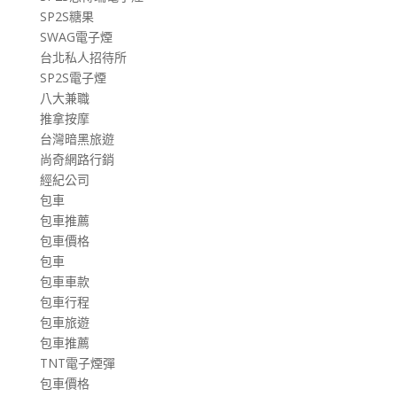
SP2S糖果
SWAG電子煙
台北私人招待所
SP2S電子煙
八大兼職
推拿按摩
台灣暗黑旅遊
尚奇網路行銷
經紀公司
包車
包車推薦
包車價格
包車
包車車款
包車行程
包車旅遊
包車推薦
TNT電子煙彈
包車價格