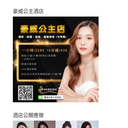
豪威公主酒店
酒店公關應徵