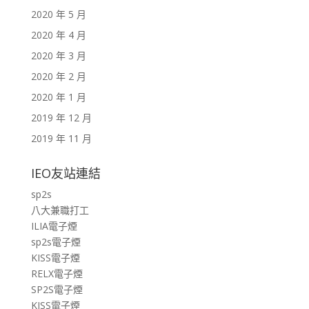
2020 年 5 月
2020 年 4 月
2020 年 3 月
2020 年 2 月
2020 年 1 月
2019 年 12 月
2019 年 11 月
IEO友站連結
sp2s
八大兼職打工
ILIA電子煙
sp2s電子煙
KISS電子煙
RELX電子煙
SP2S電子煙
KISS電子煙