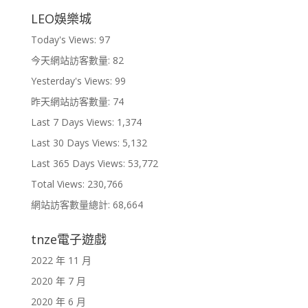
LEO娛樂城
Today's Views:
97
今天網站訪客數量:
82
Yesterday's Views:
99
昨天網站訪客數量:
74
Last 7 Days Views:
1,374
Last 30 Days Views:
5,132
Last 365 Days Views:
53,772
Total Views:
230,766
網站訪客數量總計:
68,664
tnze電子遊戲
2022 年 11 月
2020 年 7 月
2020 年 6 月