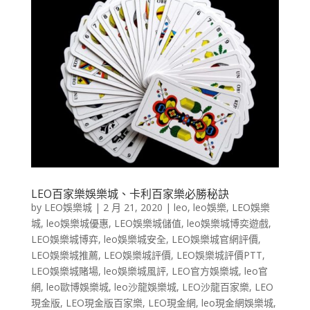
LEO百家樂娛樂城、卡利百家樂必勝秘訣
by
LEO娛樂城
|
2 月 21, 2020
|
leo
,
leo娛樂
,
LEO娛樂
城
,
leo娛樂城優惠
,
LEO娛樂城儲值
,
leo娛樂城博奕遊戲
,
LEO娛樂城博弈
,
leo娛樂城安全
,
LEO娛樂城官網評價
,
LEO娛樂城推薦
,
LEO娛樂城評價
,
LEO娛樂城評價PTT
,
LEO娛樂城賭場
,
leo娛樂城風評
,
LEO官方娛樂城
,
leo官
網
,
leo歐博娛樂城
,
leo沙龍娛樂城
,
LEO沙龍百家樂
,
LEO
現金版
,
LEO現金版百家樂
,
LEO現金網
,
leo現金網娛樂城
,