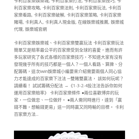
卡利百家樂娛樂城
,
卡利百家樂打法
,
卡利百家樂技巧
,
卡
利百家樂攻略
,
卡利百家樂法則
,
卡利百家樂玩法
,
卡利百
家樂看路
,
卡利百家樂破解
,
卡利百家樂策略
,
卡利百家樂
賭場
,
卡利真人
,
卡利真人現金版
,
在線娛樂城推薦
,
娛樂城
代理
,
娛樂城官網
卡利百家樂娛樂城、卡利百家樂雙贏玩法 卡利百家樂玩法
簡單又是賠率最公平的百家樂受到全球的喜愛，進而有許
多玩家研究了各式各樣的百家樂技巧，不知道大家有沒有
發現幾乎所有的技巧都是一個人？一個人看路、算牌、分
配籌碼，這次iwin娛樂城小編要來介紹需要兩個人同心協
力才能達成的百家樂下注法 ─雙賭雙贏法， 該如何玩呢？
請續看！ 試試籌碼分配法 →《1-3-2-4投注法告訴你如何
運用百家樂賠率》 卡利百家樂條件 ●兩位喜歡博弈的玩
家，一位做忠、一位做奸。 ●兩人需同時進行，達到「贏
錢不難，想輸錢更易」這一同時贏又同時輸的目標。 卡利
百家樂方法...